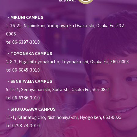
・MIKUNI CAMPUS
1-36-21, Nishimikuni, Yodogawa-ku Osaka-shi, Osaka Fu, 532-
0006
tel 06-6397-3010
・TOYONAKA CAMPUS
2-8-3, Higashitoyonakacho, Toyonaka-shi, Osaka Fu, 560-0003
tel 06-6845-3010
・SENRIYAMA CAMPUS
5-15-4, Senriyamanishi, Suita-shi, Osaka Fu, 565-0851
tel 06-6386-3010
・SHUKUGAWA CAMPUS
15-1, Kitanatugicho, Nishinomiya-shi, Hyogo ken, 663-0025
tel 0798-74-3010