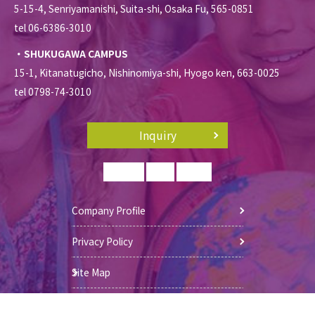
5-15-4, Senriyamanishi, Suita-shi, Osaka Fu, 565-0851
tel 06-6386-3010
・SHUKUGAWA CAMPUS
15-1, Kitanatugicho, Nishinomiya-shi, Hyogo ken, 663-0025
tel 0798-74-3010
Inquiry
Company Profile
Privacy Policy
Site Map