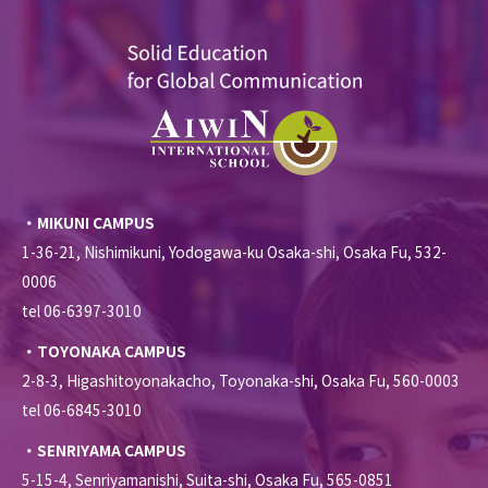
・MIKUNI CAMPUS
1-36-21, Nishimikuni, Yodogawa-ku Osaka-shi, Osaka Fu, 532-
0006
tel 06-6397-3010
・TOYONAKA CAMPUS
2-8-3, Higashitoyonakacho, Toyonaka-shi, Osaka Fu, 560-0003
tel 06-6845-3010
・SENRIYAMA CAMPUS
5-15-4, Senriyamanishi, Suita-shi, Osaka Fu, 565-0851