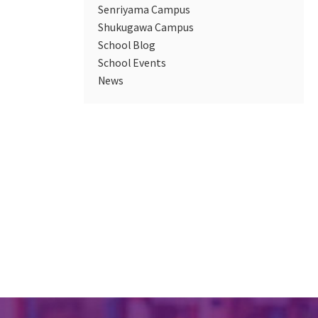
Senriyama Campus
Shukugawa Campus
School Blog
School Events
News