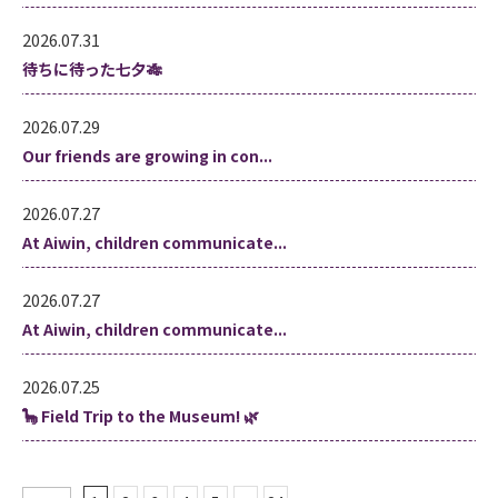
2026.07.31
待ちに待った七夕🎋
2026.07.29
Our friends are growing in con...
2026.07.27
At Aiwin, children communicate...
2026.07.27
At Aiwin, children communicate...
2026.07.25
🦕 Field Trip to the Museum! 🌿