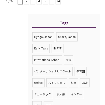
1
2
3
4
5
...
24
1 / 24
Tags
Hyogo, Japan
Osaka, Japan
Early Years
IB PYP
International School
大阪
インターナショナルスクール
保育園
幼稚園
バイリンガル
料金
送迎
ミュージック
少人数
キンダー