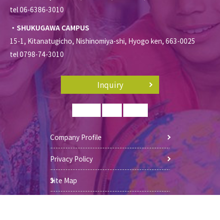
tel 06-6386-3010
・SHUKUGAWA CAMPUS
15-1, Kitanatugicho, Nishinomiya-shi, Hyogo ken, 663-0025
tel 0798-74-3010
Inquiry
Company Profile
Privacy Policy
Site Map
© 2026 Aiwin international school