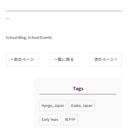
--------------------------------------------------------------------
--
School Blog
School Events
< 前のページ
一覧に戻る
次のページ >
Tags
Hyogo, Japan
Osaka, Japan
Early Years
IB PYP