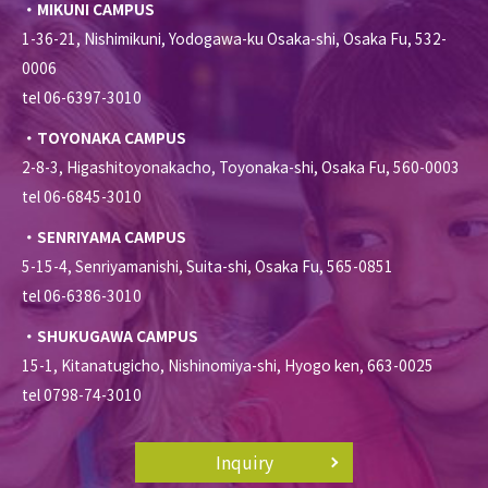
・MIKUNI CAMPUS
1-36-21, Nishimikuni, Yodogawa-ku Osaka-shi, Osaka Fu, 532-
0006
tel 06-6397-3010
・TOYONAKA CAMPUS
2-8-3, Higashitoyonakacho, Toyonaka-shi, Osaka Fu, 560-0003
tel 06-6845-3010
・SENRIYAMA CAMPUS
5-15-4, Senriyamanishi, Suita-shi, Osaka Fu, 565-0851
tel 06-6386-3010
・SHUKUGAWA CAMPUS
15-1, Kitanatugicho, Nishinomiya-shi, Hyogo ken, 663-0025
tel 0798-74-3010
Inquiry