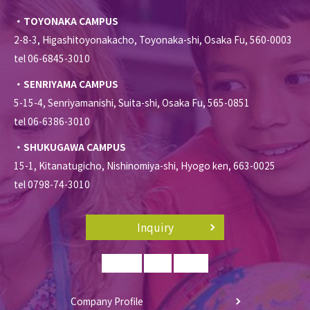
・TOYONAKA CAMPUS
2-8-3, Higashitoyonakacho, Toyonaka-shi, Osaka Fu, 560-0003
tel 06-6845-3010
・SENRIYAMA CAMPUS
5-15-4, Senriyamanishi, Suita-shi, Osaka Fu, 565-0851
tel 06-6386-3010
・SHUKUGAWA CAMPUS
15-1, Kitanatugicho, Nishinomiya-shi, Hyogo ken, 663-0025
tel 0798-74-3010
Inquiry
Company Profile