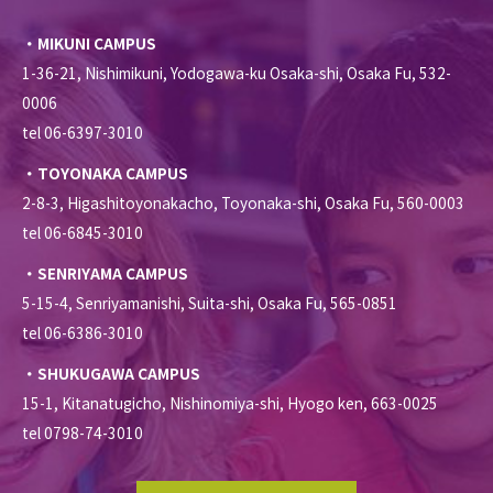
・MIKUNI CAMPUS
1-36-21, Nishimikuni, Yodogawa-ku Osaka-shi, Osaka Fu, 532-
0006
tel 06-6397-3010
・TOYONAKA CAMPUS
2-8-3, Higashitoyonakacho, Toyonaka-shi, Osaka Fu, 560-0003
tel 06-6845-3010
・SENRIYAMA CAMPUS
5-15-4, Senriyamanishi, Suita-shi, Osaka Fu, 565-0851
tel 06-6386-3010
・SHUKUGAWA CAMPUS
15-1, Kitanatugicho, Nishinomiya-shi, Hyogo ken, 663-0025
tel 0798-74-3010