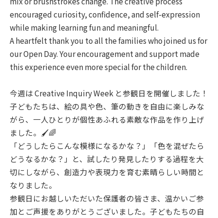
mix or brushstrokes change. The creative process
encouraged curiosity, confidence, and self-expression
while making learning fun and meaningful.
A heartfelt thank you to all the families who joined us for
our Open Day. Your encouragement and support made
this experience even more special for the children.
今週は Creative Inquiry Week と参観日を開催しました！
子どもたちは、絵の具や色、筆の動きを自由に楽しみな
がら、一人ひとりが個性あふれる素敵な作品を作り上げ
ました。🖌️🌈
「どうしたらこんな模様になるかな？」「色を混ぜたら
どうなるかな？」と、試したり発見したりする過程を大
切にしながら、創造力や表現力を育む素晴らしい時間と
なりました。
参観日にお越しいただいた保護者の皆さま、温かいご参
加とご声援をありがとうございました。子どもたちの自