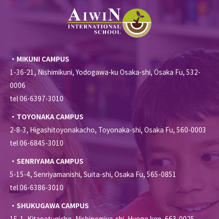
・MIKUNI CAMPUS
1-36-21, Nishimikuni, Yodogawa-ku Osaka-shi, Osaka Fu, 532-
0006
tel 06-6397-3010
・TOYONAKA CAMPUS
2-8-3, Higashitoyonakacho, Toyonaka-shi, Osaka Fu, 560-0003
tel 06-6845-3010
・SENRIYAMA CAMPUS
5-15-4, Senriyamanishi, Suita-shi, Osaka Fu, 565-0851
tel 06-6386-3010
・SHUKUGAWA CAMPUS
15-1, Kitanatugicho, Nishinomiya-shi, Hyogo ken, 663-0025