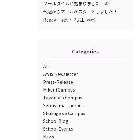
プールタイムが始まりました！🍉
今週からプールがスタートしました！
Ready… set… PULL! 🪢😆
Categories
ALL
AWIS Newsletter
Press-Release
Mikuni Campus
Toyonaka Campus
Senriyama Campus
Shukugawa Campus
School Blog
School Events
News