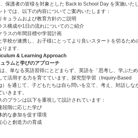
、保護者の皆様を対象とした Back to School Day を実施い
ントでは、以下の内容についてご案内いたします：
リキュラムおよび教育方針のご説明
ラス構成や1日の流れについてのご紹介
クラスの年間目標や学習計画
と学校が連携し、お子様にとってより良いスタートを切るため
なります.
iculum & Learning Approach
リキュラムと学びのアプローチ
Sでは、単なる英語習得にとどまらず、英語を「思考し、学ぶた
て活用する力を育てています。探究型学習（Inquiry-Based
rning）を通じて、子どもたちは自ら問いを立て、考え、対話しな
ていきます。
スのプランは以下を重視して設計されています：
達段階に応じた学び
体的な参加を促す環境
立心と創造力の育成