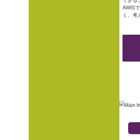
できる
AWI
く、考