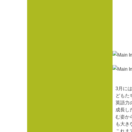
3月に
どもた
英語力
成長し
む姿か
も大き
これま