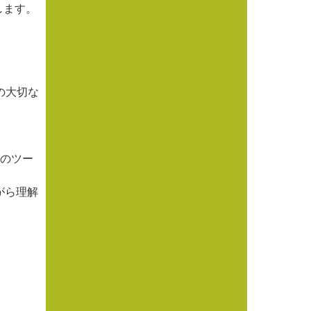
たします。
の大切な
めのツー
がら理解