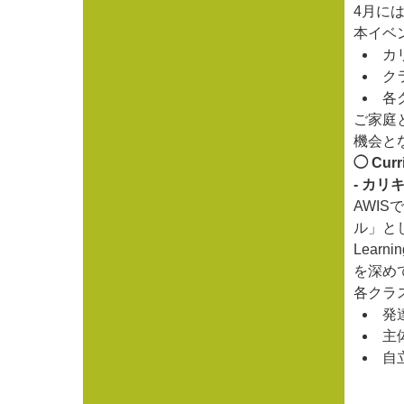
4月には
本イベ
カ
ク
各
ご家庭
機会と
◯ Curr
- カ
AWI
ル」とし
Lea
を深め
各クラ
発
主
自