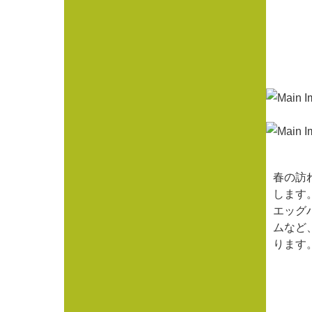
春の訪れ
します
エッグ
ムなど
ります