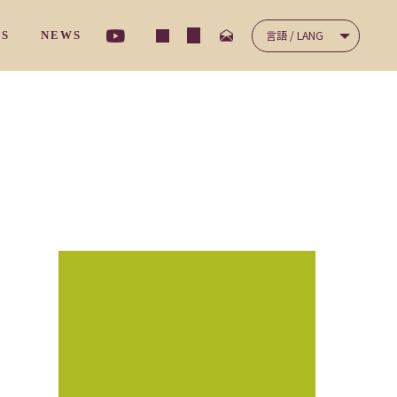
言語 / LANG
TS
NEWS
ナ－サリ－クラス
/ コミュニケーション
NICATION
/ 保護者の声
'S VOICES
ディ