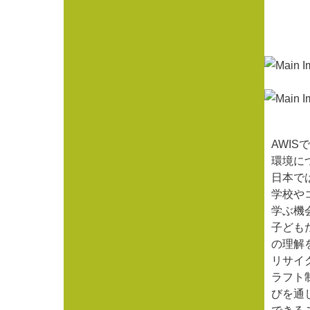
AWIS
環境に
日本で
学校や
学ぶ機
子ども
の理解
リサイ
ラフト
びを通