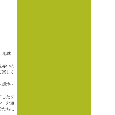
は、地球
世界中の
て楽しく
ら環境へ
にしたク
ン、外遊
分たちに