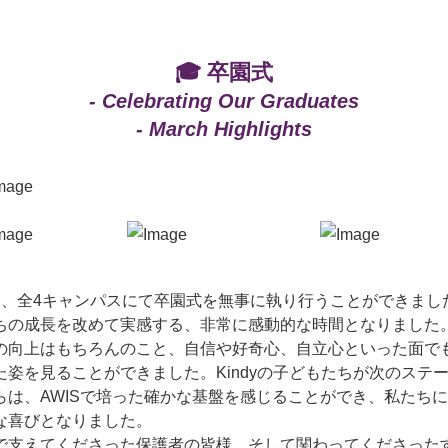
🎓 卒園式
- Celebrating Our Graduates
- March Highlights
は、全4キャンパスにて卒園式を無事に執り行うことができまし
ちの成長を改めて実感する、非常に感動的な時間となりました
の向上はもちろんのこと、自信や好奇心、自立心といった面で
た姿を見ることができました。Kindyの子どもたちが次のステ
らは、AWISで培った確かな基盤を感じることができ、私たち
な喜びとなりました。
で支えてくださった保護者の皆様、そして関わってくださった