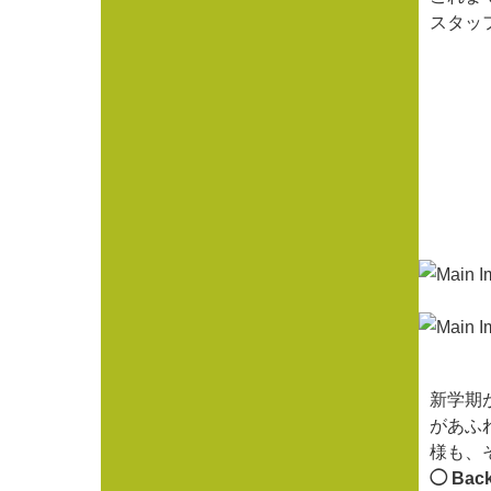
スタッ
新学期
があふ
様も、
◯ Bac