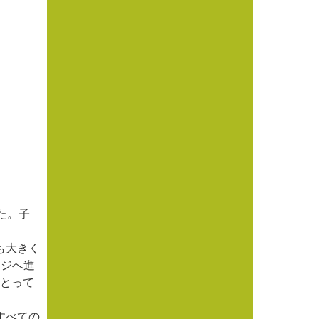
た。子
。
も大きく
ージへ進
にとって
すべての