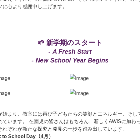
フに心より感謝申し上げます。
🌱 新学期のスタート
- A Fresh Start
- New School Year Begins
が始まり、教室には再び子どもたちの笑顔とエネルギー、そし
れています。 在園児の皆さんはもちろん、新しくAWISに加わ
それぞれが新たな探究と発見の一歩を踏み出しています。
k to School Day（4月）