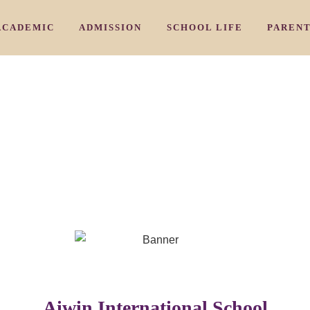
ACADEMIC
ADMISSION
SCHOOL LIFE
PAREN
/ 教育理念
/ カリキュラム
/ 入園のご案内
/ アーリ－
HY
CURRICULUM
ADMISSION PROCESS
EARLY NURSERY
COMMU
/ 三国校
/よくあるご質問
/ 学習プログラム
/ ナーサリークラス
IKUNI
AIWIN CORE PROGRAM
FAQ
NURSERY
PARENT
/ 豊中校
/ お問い合わせ
/ 特別プログラム
/ プリスクール
OYONAKA
SPECIAL SUBJECTS PROGRAM
INQUIRY
PRESCHOOL
/ 千里山校
/ ジュニアキン
ENRIYAMA
JUNIOR KINDY
/ 夙川校
/ キンディ
HUKUGAWA
KINDY
 スタッフ紹介
Aiwin International School