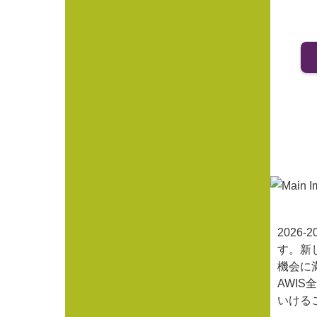
202
す。新
機会に
AWI
いける