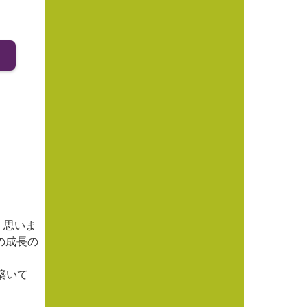
く思いま
の成長の
築いて