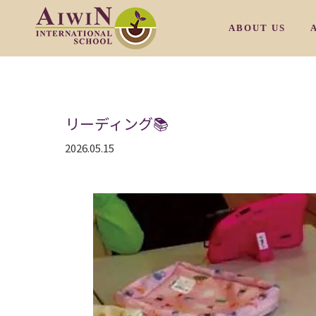
ABOUT US
OUR PHILOSOP
リーディング📚
OUR CAMPUS M
2026.05.15
OUR CAMPUS T
OUR CAMPUS S
OUR CAMPUS S
/
OUR FACULTY