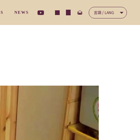
言語 / LANG
TS
NEWS
ナ－サリ－クラス
/ コミュニケーション
NICATION
/ 保護者の声
'S VOICES
ディ