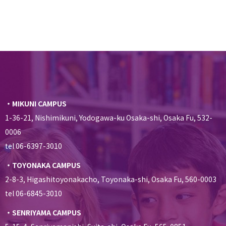
・MIKUNI CAMPUS
1-36-21, Nishimikuni, Yodogawa-ku Osaka-shi, Osaka Fu, 532-
0006
tel 06-6397-3010
・TOYONAKA CAMPUS
2-8-3, Higashitoyonakacho, Toyonaka-shi, Osaka Fu, 560-0003
tel 06-6845-3010
・SENRIYAMA CAMPUS