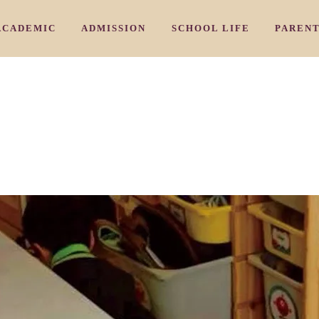
ACADEMIC
ADMISSION
SCHOOL LIFE
PAREN
/ 教育理念
/ カリキュラム
/ 入園のご案内
/ アーリ－
HY
CURRICULUM
ADMISSION PROCESS
EARLY NURSERY
COMMU
/ 三国校
/よくあるご質問
/ 学習プログラム
/ ナーサリークラス
IKUNI
AIWIN CORE PROGRAM
FAQ
NURSERY
PARENT
/ 豊中校
/ お問い合わせ
/ 特別プログラム
/ プリスクール
OYONAKA
SPECIAL SUBJECTS PROGRAM
INQUIRY
PRESCHOOL
/ 千里山校
/ ジュニアキン
ENRIYAMA
JUNIOR KINDY
/ 夙川校
/ キンディ
HUKUGAWA
KINDY
 スタッフ紹介