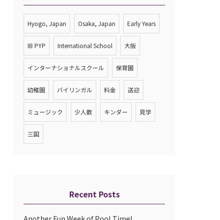
Hyogo, Japan
Osaka, Japan
Early Years
IB PYP
International School
大阪
インターナショナルスクール
保育園
幼稚園
バイリンガル
料金
送迎
ミュージック
少人数
キンダー
見学
三国
Recent Posts
Another Fun Week of Pool Time!...