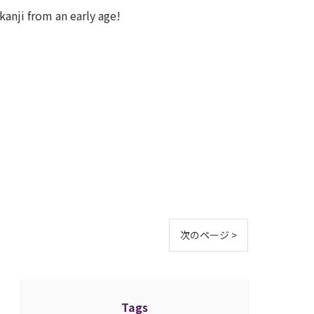
kanji from an early age!
次のページ >
Tags