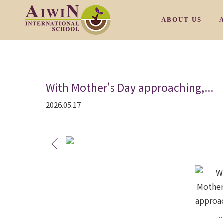
ABOUT US
OUR PHILOSOP
With Mother's Day approaching,...
OUR CAMPUS M
2026.05.17
OUR CAMPUS T
OUR CAMPUS S
OUR CAMPUS S
/
OUR FACULTY