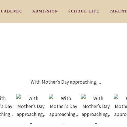
ACADEMIC
ADMISSION
SCHOOL LIFE
PAREN
/ 教育理念
/ カリキュラム
/ 入園のご案内
/ アーリ－
HY
CURRICULUM
ADMISSION PROCESS
EARLY NURSERY
COMMU
/ 三国校
/よくあるご質問
/ 学習プログラム
/ ナーサリークラス
IKUNI
AIWIN CORE PROGRAM
FAQ
NURSERY
PARENT
/ 豊中校
/ お問い合わせ
/ 特別プログラム
/ プリスクール
OYONAKA
SPECIAL SUBJECTS PROGRAM
INQUIRY
PRESCHOOL
/ 千里山校
/ ジュニアキン
ENRIYAMA
JUNIOR KINDY
/ 夙川校
/ キンディ
HUKUGAWA
KINDY
 スタッフ紹介