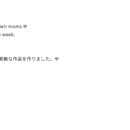
their moms.🌹
e week.
敵な作品を作りました。🌹