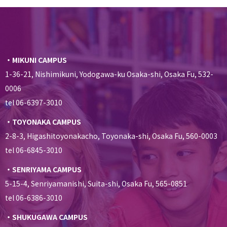
・MIKUNI CAMPUS
1-36-21, Nishimikuni, Yodogawa-ku Osaka-shi, Osaka Fu, 532-
0006
tel 06-6397-3010
・TOYONAKA CAMPUS
2-8-3, Higashitoyonakacho, Toyonaka-shi, Osaka Fu, 560-0003
tel 06-6845-3010
・SENRIYAMA CAMPUS
5-15-4, Senriyamanishi, Suita-shi, Osaka Fu, 565-0851
tel 06-6386-3010
・SHUKUGAWA CAMPUS