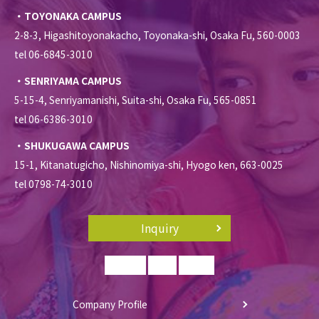
・TOYONAKA CAMPUS
2-8-3, Higashitoyonakacho, Toyonaka-shi, Osaka Fu, 560-0003
tel 06-6845-3010
・SENRIYAMA CAMPUS
5-15-4, Senriyamanishi, Suita-shi, Osaka Fu, 565-0851
tel 06-6386-3010
・SHUKUGAWA CAMPUS
15-1, Kitanatugicho, Nishinomiya-shi, Hyogo ken, 663-0025
tel 0798-74-3010
Inquiry
Company Profile