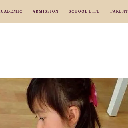
ACADEMIC
ADMISSION
SCHOOL LIFE
PAREN
/ 教育理念
/ カリキュラム
/ 入園のご案内
/ アーリ－
HY
CURRICULUM
ADMISSION PROCESS
EARLY NURSERY
COMMU
/ 三国校
/よくあるご質問
/ 学習プログラム
/ ナーサリークラス
IKUNI
AIWIN CORE PROGRAM
FAQ
NURSERY
PARENT
/ 豊中校
/ お問い合わせ
/ 特別プログラム
/ プリスクール
OYONAKA
SPECIAL SUBJECTS PROGRAM
INQUIRY
PRESCHOOL
/ 千里山校
/ ジュニアキン
ENRIYAMA
JUNIOR KINDY
/ 夙川校
/ キンディ
HUKUGAWA
KINDY
 スタッフ紹介