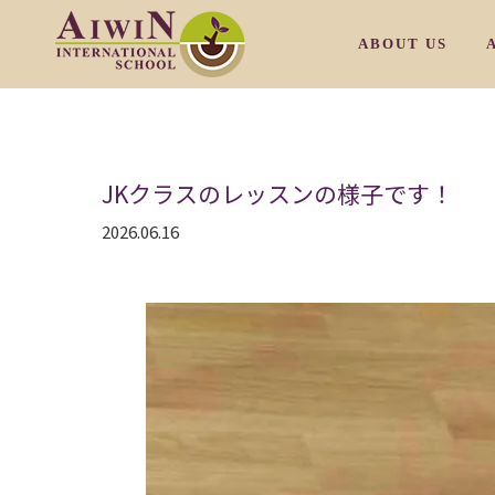
ABOUT US
OUR PHILOSOP
JKクラスのレッスンの様子です！
OUR CAMPUS M
2026.06.16
OUR CAMPUS T
OUR CAMPUS S
OUR CAMPUS S
/
OUR FACULTY