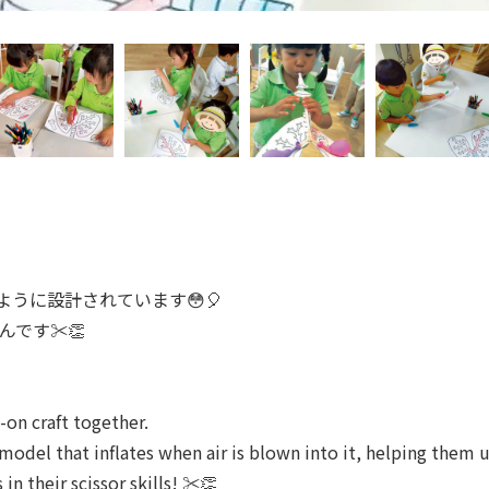
うに設計されています😳🎈
です✂️👏
on craft together.
 model that inflates when air is blown into it, helping them
n their scissor skills! ✂️👏