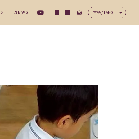
言語 / LANG
TS
NEWS
ナ－サリ－クラス
/ コミュニケーション
NICATION
/ 保護者の声
'S VOICES
ディ